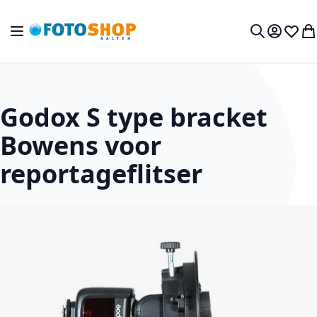
Ga naar de inhoud
Toggle Nav
Mijn acc
Verlan
Wi
Zoek
Godox S type bracket
Bowens voor
reportageflitser