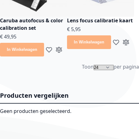
Caruba autofocus & color
Lens focus calibratie kaart
calibration set
€ 5,95
€ 49,95
In Winkelwagen
Voeg toe aan
Toevoeg
In Winkelwagen
Voeg toe aan verlanglijst
Toevoegen om te vergelijken
Toon
per pagina
Producten vergelijken
Geen producten geselecteerd.