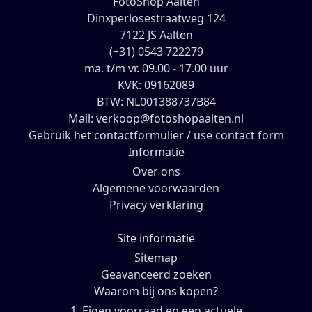
FotoShop Aalten
Dinxperlosestraatweg 124
7122 JS Aalten
(+31) 0543 722279
ma. t/m vr. 09.00 - 17.00 uur
KVK: 09162089
BTW: NL001388737B84
Mail: verkoop@fotoshopaalten.nl
Gebruik het contactformulier / use contact form
Informatie
Over ons
Algemene voorwaarden
Privacy verklaring
Site informatie
Sitemap
Geavanceerd zoeken
Waarom bij ons kopen?
1. Eigen voorraad en een actuele