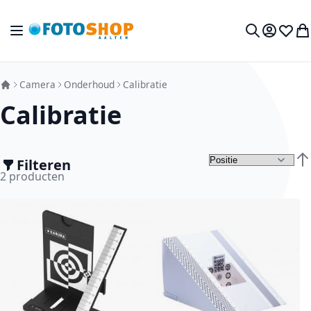
Ga naar de inhoud
Toggle Nav
Mijn acc
Verlan
Wi
Zoek
Camera
Onderhoud
Calibratie
Calibratie
Filteren
Van
2
producten