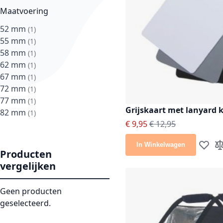
Maatvoering
52 mm
product
1
55 mm
product
1
58 mm
product
1
62 mm
product
1
67 mm
product
1
72 mm
product
1
77 mm
product
1
Grijskaart met lanyard 
82 mm
product
1
Speciale prijs
Normale prijs
€ 9,95
€ 12,95
In Winkelwagen
Voeg to
To
Producten
vergelijken
Geen producten
geselecteerd.