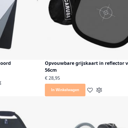
koord
Opvouwbare grijskaart in reflector
56cm
€ 28,95
e aan verlanglijst
evoegen om te vergelijken
In Winkelwagen
Voeg toe aan verlang
Toevoegen om t