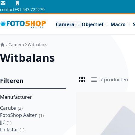
Ga naar de inhoud
contact
+31 543 722279
Camera
Objectief
Macro
Camera
Witbalans
Witbalans
7
producten
Filteren
Tonen als
Foto-tabel
Lijst
Manufacturer
Caruba
product
2
FotoShop Aalten
product
1
JJC
product
1
Linkstar
product
1