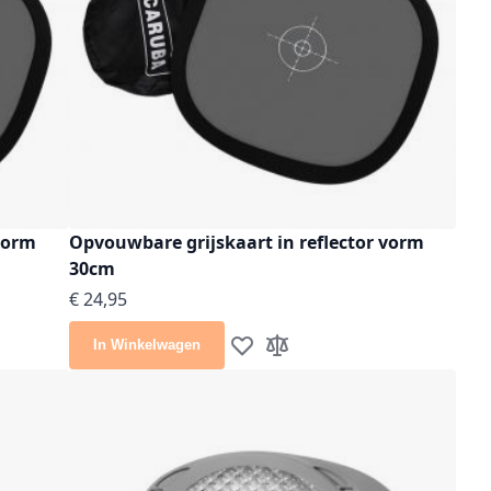
 vorm
Opvouwbare grijskaart in reflector vorm
30cm
€ 24,95
In Winkelwagen
lijst
e vergelijken
Voeg toe aan verlanglijst
Toevoegen om te vergelijke