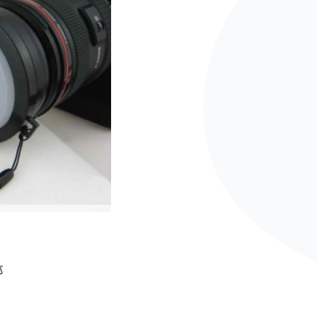
e aan verlanglijst
evoegen om te vergelijken