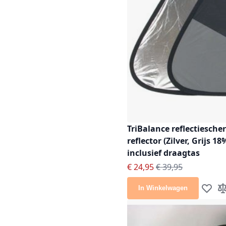
TriBalance reflectiesche
reflector (Zilver, Grijs 1
inclusief draagtas
Speciale prijs
Normale prijs
€ 24,95
€ 39,95
In Winkelwagen
Voeg to
To