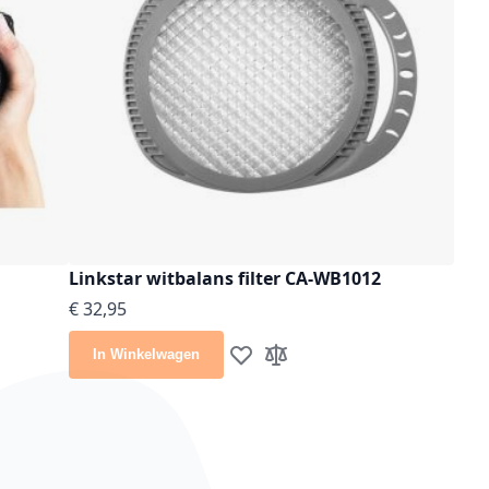
Linkstar witbalans filter CA-WB1012
€ 32,95
In Winkelwagen
lijst
e vergelijken
Voeg toe aan verlanglijst
Toevoegen om te vergelijke