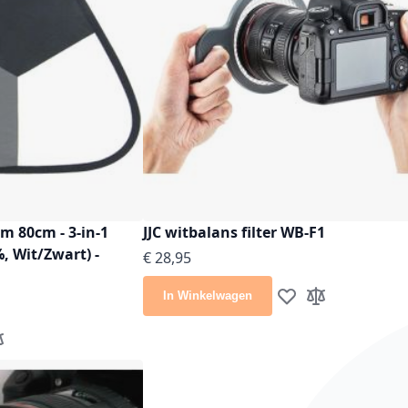
rm 80cm - 3-in-1
JJC witbalans filter WB-F1
8%, Wit/Zwart) -
€ 28,95
In Winkelwagen
Voeg toe aan verlang
Toevoegen om t
e aan verlanglijst
evoegen om te vergelijken