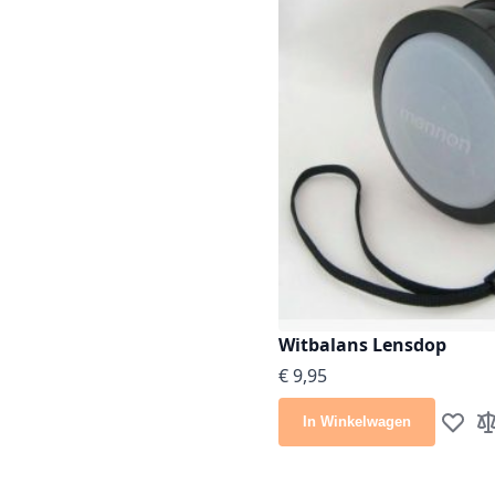
Witbalans Lensdop
Vanaf
€ 9,95
In Winkelwagen
Voeg to
To