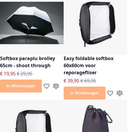
Softbox paraplu brolley
Easy foldable softbox
65cm - shoot through
60x60cm voor
reporagefliser
Speciale prijs
Normale prijs
€ 19,95
€ 29,95
Speciale prijs
Normale prijs
€ 39,95
€ 69,95
In Winkelwagen
Voeg toe aan verlanglijst
Toevoegen om te vergelijken
In Winkelwagen
Voeg toe aan
Toevoeg