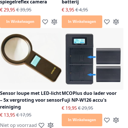
spiegelreflex camera
batterij
Speciale prijs
Normale prijs
Speciale prijs
Normale prijs
€ 29,95
€ 39,95
€ 3,95
€ 4,95
In Winkelwagen
In Winkelwagen
Voeg toe aan verlanglijst
Toevoegen om te vergelijken
Voeg toe aan
Toevoeg
Sensor loupe met LED-licht
MCOPlus duo lader voor
– 5x vergroting voor sensor
Fuji NP-W126 accu's
reiniging
Speciale prijs
Normale prijs
€ 19,95
€ 29,95
Speciale prijs
Normale prijs
€ 13,95
€ 17,95
In Winkelwagen
Voeg toe aan
Toevoeg
Niet op voorraad