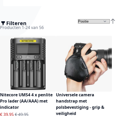
Filteren
Van
Producten
1
-
24
van
56
Nitecore UMS4 4 x penlite
Universele camera
Pro lader (AA/AAA) met
handstrap met
indicator
polsbevestiging - grip &
veiligheid
Speciale prijs
Normale prijs
€ 39,95
€ 49,95