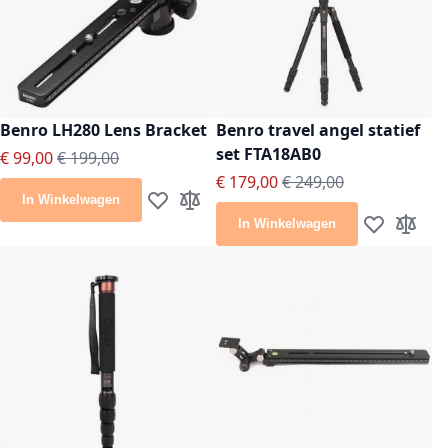
Benro LH280 Lens Bracket
Benro travel angel statief
set FTA18AB0
Speciale prijs
Normale prijs
€ 99,00
€ 199,00
Speciale prijs
Normale prijs
€ 179,00
€ 249,00
In Winkelwagen
Voeg toe aan verlanglijst
Toevoegen om te vergelijken
In Winkelwagen
Voeg toe aan
Toevoeg