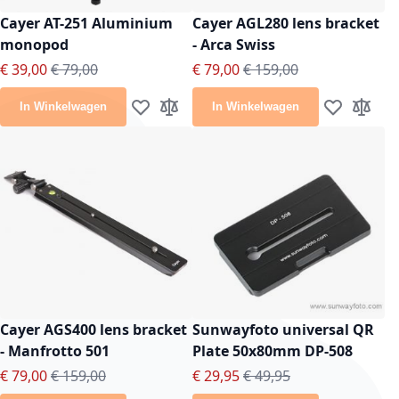
Cayer AT-251 Aluminium
Cayer AGL280 lens bracket
monopod
- Arca Swiss
Speciale prijs
Normale prijs
Speciale prijs
Normale prijs
€ 39,00
€ 79,00
€ 79,00
€ 159,00
In Winkelwagen
In Winkelwagen
Voeg toe aan verlanglijst
Toevoegen om te vergelijken
Voeg toe aan
Toevoeg
Cayer AGS400 lens bracket
Sunwayfoto universal QR
- Manfrotto 501
Plate 50x80mm DP-508
Speciale prijs
Normale prijs
Speciale prijs
Normale prijs
€ 79,00
€ 159,00
€ 29,95
€ 49,95