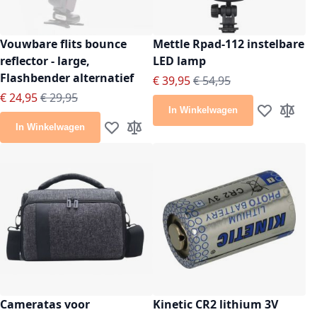
Vouwbare flits bounce
Mettle Rpad-112 instelbare
reflector - large,
LED lamp
Flashbender alternatief
Speciale prijs
Normale prijs
€ 39,95
€ 54,95
Speciale prijs
Normale prijs
€ 24,95
€ 29,95
In Winkelwagen
Voeg toe aan
Toevoeg
In Winkelwagen
Voeg toe aan verlanglijst
Toevoegen om te vergelijken
Cameratas voor
Kinetic CR2 lithium 3V