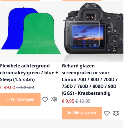
Flexibele achtergrond
Gehard glazen
chromakey green / blue +
screenprotector voor
Sleep (1.5 x 4m)
Canon 70D / 80D / 700D /
750D / 760D / 800D / 90D
Speciale prijs
Normale prijs
€ 99,00
€ 109,00
(GGS) - Krasbestendig
In Winkelwagen
Speciale prijs
Normale prijs
€ 9,95
€ 12,95
Voeg toe aan verlanglijst
Toevoegen om te vergelijken
In Winkelwagen
Voeg toe aan
Toevoeg