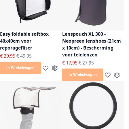
Easy foldable softbox
Lenspouch XL 300 -
40x40cm voor
Neopreen lenshoes (21cm
reporagefliser
x 10cm) - Bescherming
voor telelenzen
Speciale prijs
Normale prijs
€ 29,95
€ 49,95
Speciale prijs
Normale prijs
€ 17,95
€ 27,95
In Winkelwagen
Voeg toe aan verlanglijst
Toevoegen om te vergelijken
In Winkelwagen
Voeg toe aan
Toevoeg