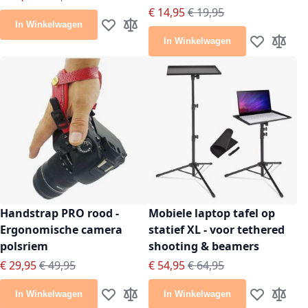
Speciale prijs
Normale prijs
€ 14,95
€ 19,95
In Winkelwagen
Voeg toe aan verlanglijst
Toevoegen om te vergelijken
In Winkelwagen
Voeg toe aan
Toevoeg
Handstrap PRO rood -
Mobiele laptop tafel op
Ergonomische camera
statief XL - voor tethered
polsriem
shooting & beamers
Speciale prijs
Normale prijs
Speciale prijs
Normale prijs
€ 29,95
€ 49,95
€ 54,95
€ 64,95
In Winkelwagen
In Winkelwagen
Voeg toe aan verlanglijst
Toevoegen om te vergelijken
Voeg toe aan
Toevoeg