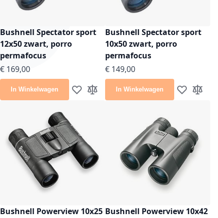
Bushnell Spectator sport
Bushnell Spectator sport
12x50 zwart, porro
10x50 zwart, porro
permafocus
permafocus
€ 169,00
€ 149,00
In Winkelwagen
In Winkelwagen
Voeg toe aan verlanglijst
Toevoegen om te vergelijken
Voeg toe aan
Toevoeg
Bushnell Powerview 10x25
Bushnell Powerview 10x42