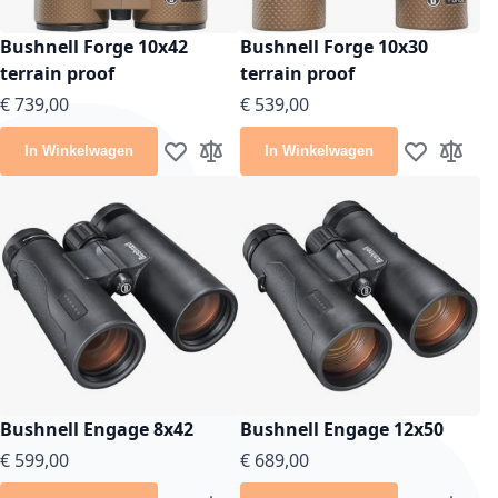
Bushnell Forge 10x42
Bushnell Forge 10x30
terrain proof
terrain proof
€ 739,00
€ 539,00
In Winkelwagen
In Winkelwagen
Voeg toe aan verlanglijst
Toevoegen om te vergelijken
Voeg toe aan
Toevoeg
Bushnell Engage 8x42
Bushnell Engage 12x50
€ 599,00
€ 689,00