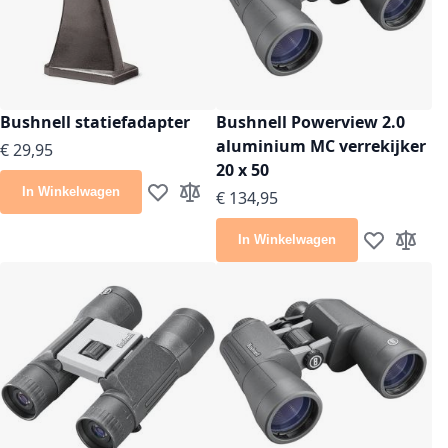
Bushnell statiefadapter
Bushnell Powerview 2.0
aluminium MC verrekijker
€ 29,95
20 x 50
In Winkelwagen
€ 134,95
Voeg toe aan verlanglijst
Toevoegen om te vergelijken
In Winkelwagen
Voeg toe aan
Toevoeg