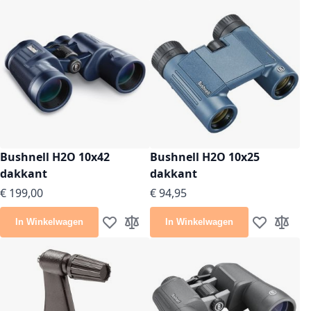
Bushnell H2O 10x42
Bushnell H2O 10x25
dakkant
dakkant
€ 199,00
€ 94,95
In Winkelwagen
In Winkelwagen
Voeg toe aan verlanglijst
Toevoegen om te vergelijken
Voeg toe aan
Toevoeg