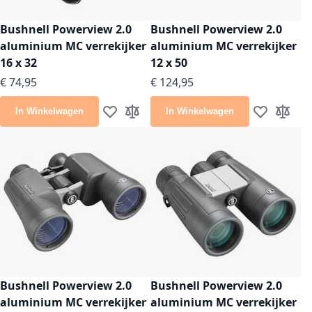
Bushnell Powerview 2.0
Bushnell Powerview 2.0
aluminium MC verrekijker
aluminium MC verrekijker
16 x 32
12 x 50
€ 74,95
€ 124,95
In Winkelwagen
In Winkelwagen
Voeg toe aan verlanglijst
Toevoegen om te vergelijken
Voeg toe aan
Toevoeg
Bushnell Powerview 2.0
Bushnell Powerview 2.0
aluminium MC verrekijker
aluminium MC verrekijker