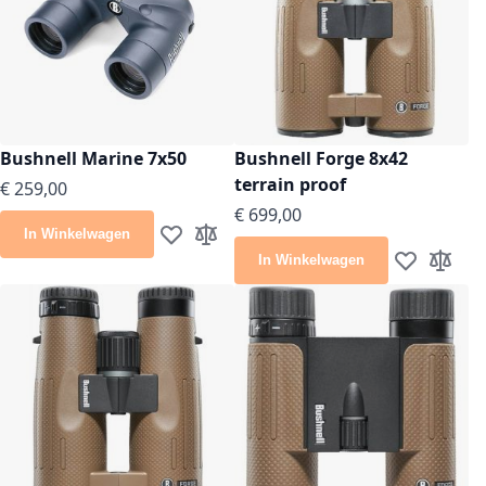
Bushnell Marine 7x50
Bushnell Forge 8x42
terrain proof
€ 259,00
€ 699,00
In Winkelwagen
Voeg toe aan verlanglijst
Toevoegen om te vergelijken
In Winkelwagen
Voeg toe aan
Toevoeg