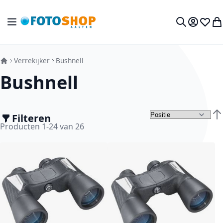
Ga naar de inhoud
Toggle Nav
Mijn acc
Verlan
Wi
Zoek
Verrekijker
Bushnell
Bushnell
Filteren
Van
Producten
1
-
24
van
26