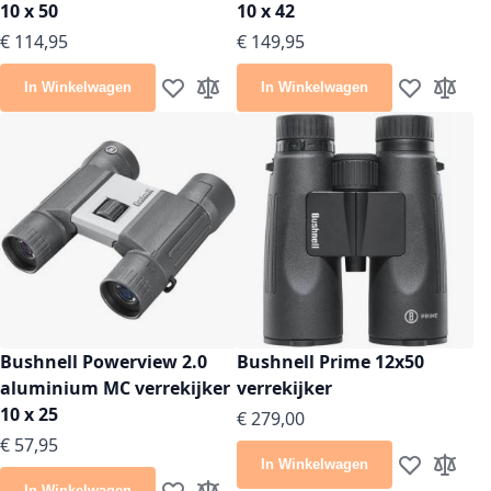
10 x 50
10 x 42
€ 114,95
€ 149,95
In Winkelwagen
In Winkelwagen
Voeg toe aan verlanglijst
Toevoegen om te vergelijken
Voeg toe aan
Toevoeg
Bushnell Powerview 2.0
Bushnell Prime 12x50
aluminium MC verrekijker
verrekijker
10 x 25
€ 279,00
€ 57,95
In Winkelwagen
Voeg toe aan
Toevoeg
In Winkelwagen