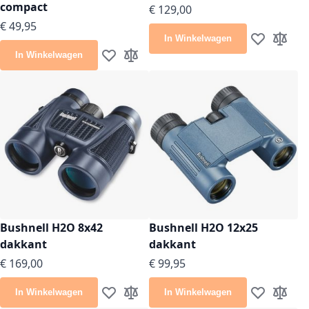
compact
€ 129,00
€ 49,95
In Winkelwagen
Voeg toe aan
Toevoeg
In Winkelwagen
Voeg toe aan verlanglijst
Toevoegen om te vergelijken
Bushnell H2O 8x42
Bushnell H2O 12x25
dakkant
dakkant
€ 169,00
€ 99,95
In Winkelwagen
In Winkelwagen
Voeg toe aan verlanglijst
Toevoegen om te vergelijken
Voeg toe aan
Toevoeg