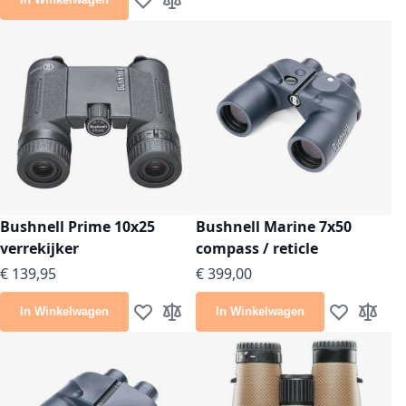
Voeg toe aan verlanglijst
Toevoegen om te vergelijken
Bushnell Prime 10x25
Bushnell Marine 7x50
verrekijker
compass / reticle
€ 139,95
€ 399,00
In Winkelwagen
In Winkelwagen
Voeg toe aan verlanglijst
Toevoegen om te vergelijken
Voeg toe aan
Toevoeg