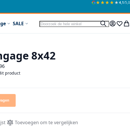
★★★★★
★★★★★
4,1
/5,0
Zoek
ige
SALE
Zoek
Mijn acc
Verlan
Wi
ngage 8x42
96
dit product
wagen
jst
Toevoegen om te vergelijken