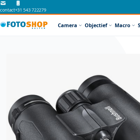
Ga naar de inhoud
contact
+31 543 722279
Camera
Objectief
Macro