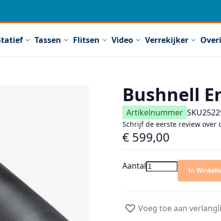
Statief
Tassen
Flitsen
Video
Verrekijker
Over
Bushnell E
Artikelnummer
SKU
2522
Schrijf de eerste review over 
€ 599,00
Aantal
In Winkel
Voeg toe aan verlangli