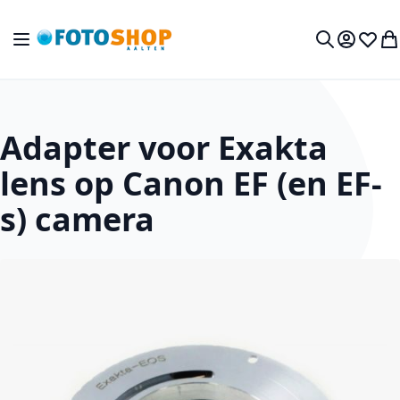
Ga naar de inhoud
Toggle Nav
Mijn acc
Verlan
Wi
Zoek
Adapter voor Exakta
lens op Canon EF (en EF-
s) camera