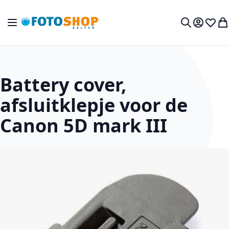
Ga naar de inhoud
Toggle Nav
Mijn acc
Verlan
Wi
Zoek
Battery cover,
afsluitklepje voor de
Canon 5D mark III