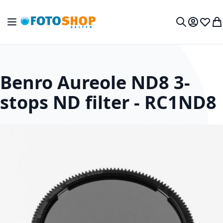
Ga naar de inhoud
Toggle Nav
Mijn acc
Verlan
Wi
Zoek
Benro Aureole ND8 3-
stops ND filter - RC1ND8