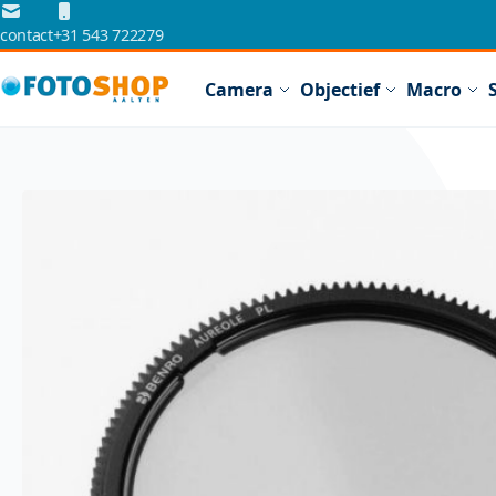
Ga naar de inhoud
contact
+31 543 722279
Camera
Objectief
Macro