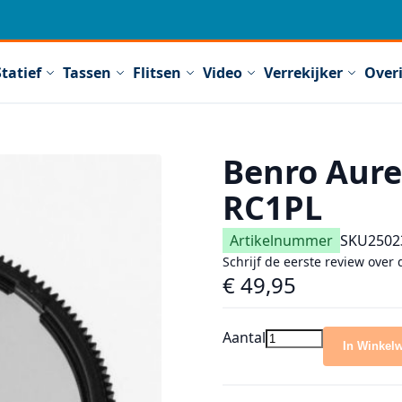
Statief
Tassen
Flitsen
Video
Verrekijker
Over
Benro Aureo
RC1PL
Artikelnummer
SKU
2502
Schrijf de eerste review over 
€ 49,95
Aantal
In Winkel