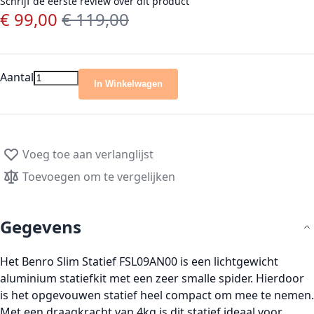
Schrijf de eerste review over dit product
€ 99,00
€ 119,00
Speciale prijs
Normale prijs
Aantal
In Winkelwagen
Voeg toe aan verlanglijst
Toevoegen om te vergelijken
Gegevens
Het Benro Slim Statief FSL09AN00 is een lichtgewicht
aluminium statiefkit met een zeer smalle spider. Hierdoor
is het opgevouwen statief heel compact om mee te nemen.
Met een draagkracht van 4kg is dit statief ideaal voor