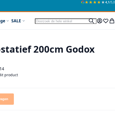
★★★★★
★★★★★
4,1
/5,0
Zoek
ige
SALE
Zoek
Mijn acc
Verlan
Wi
statief 200cm Godox
14
dit product
wagen