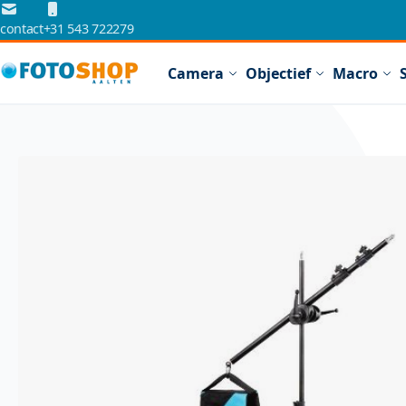
Ga naar de inhoud
contact
+31 543 722279
Camera
Objectief
Macro