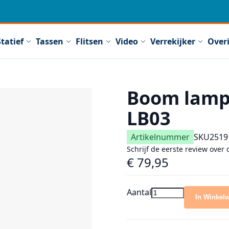
Statief
Tassen
Flitsen
Video
Verrekijker
Over
Boom lamp
LB03
Artikelnummer
SKU
2519
Schrijf de eerste review over 
€ 79,95
Aantal
In Winkel