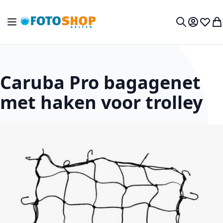
Ga naar de inhoud
Toggle Nav
Mijn acc
Verlan
Wi
Zoek
Caruba Pro bagagenet
met haken voor trolley