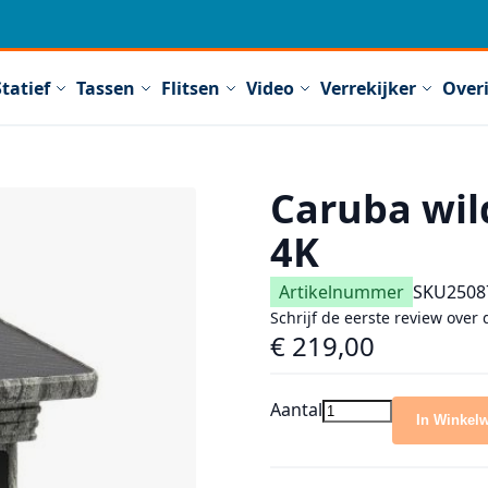
Statief
Tassen
Flitsen
Video
Verrekijker
Over
Caruba wil
4K
Artikelnummer
SKU
2508
Schrijf de eerste review over 
€ 219,00
Aantal
In Winkel