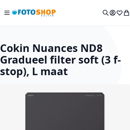
Ga naar de inhoud
Toggle Nav
Mijn acc
Verlan
Wi
Zoek
Cokin Nuances ND8
Gradueel filter soft (3 f-
stop), L maat