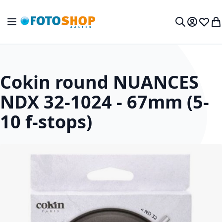
Ga naar de inhoud
Toggle Nav
Mijn acc
Verlan
Wi
Zoek
Cokin round NUANCES
NDX 32-1024 - 67mm (5-
10 f-stops)