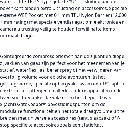
waterdichte TPU S-Type gelaste "U” ritssluiting aan de
bovenkant bieden extra uitrusting en accessoires. Speciale
externe WET Pocket met 0,1 mm TPU Nylon Barrier (12.000
+ mm rating) met speciale ventilatiegat om elektronica en
camera uitrusting veilig te houden terwijl natte items
normaal drogen.
Geïntegreerde compressieriemen aan de zijkant en diepe
zijvakken van gaas zijn perfect voor het meenemen van je
statief, waterfles, jas, berenspray of het verwijderen van
overtollig volume voor epische avonturen. In het
geïntegreerde, speciale opbergvak passen een 16” laptop,
elektronica, batterijen en allerlei andere apparaten in de
twee snel toegankelijke vakken en het diepe ritsvak.
8 (acht) GateKeeper™ bevestigingspunten om de
modulaire functionaliteit en het totale draagvolume uit te
breiden met universele accessoires (tent, slaapzak) of f-
stop specifieke accessoires zoals een statieftas.