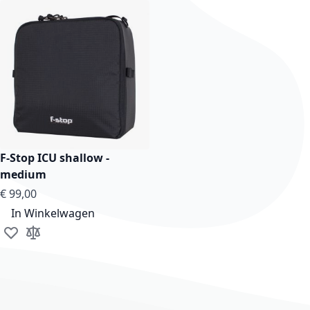
F-Stop ICU shallow -
medium
€ 99,00
In Winkelwagen
Voeg toe aan verlanglijst
Toevoegen om te vergelijken