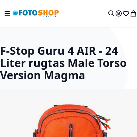
Ga naar de inhoud
Toggle Nav
Mijn acc
Verlan
Wi
Zoek
F-Stop Guru 4 AIR - 24
Liter rugtas Male Torso
Version Magma