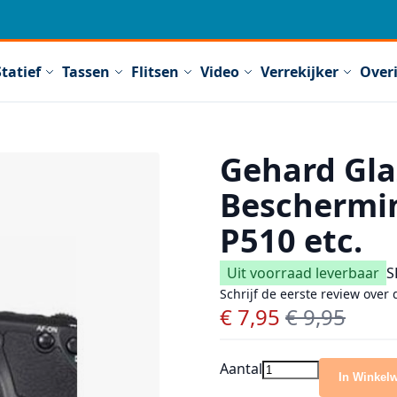
Statief
Tassen
Flitsen
Video
Verrekijker
Over
Gehard Gla
Beschermin
P510 etc.
Uit voorraad leverbaar
S
Schrijf de eerste review over 
€ 7,95
€ 9,95
Speciale prijs
Normale prijs
Aantal
In Winkel