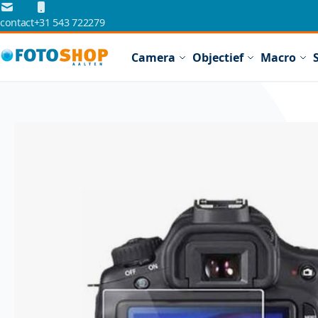
Ga naar de inhoud
contact
+31 543 722279
Camera
Objectief
Macro