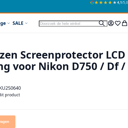
★★★★★
★★★★★
4,1
/5,0
Zoek
ige
SALE
Zoek
Mijn acc
Verlan
Wi
zen Screenprotector LCD
g voor Nikon D750 / Df /
KU
250640
dit product
wagen