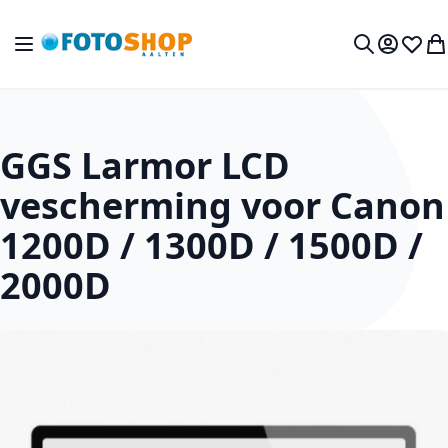
Ga naar de inhoud
Toggle Nav
Mijn acc
Verlan
Wi
Zoek
GGS Larmor LCD
vescherming voor Canon
1200D / 1300D / 1500D /
2000D