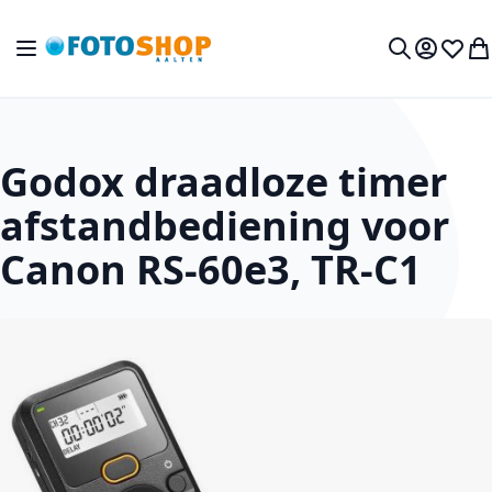
Ga naar de inhoud
Toggle Nav
Mijn acc
Verlan
Wi
Zoek
Godox draadloze timer
afstandbediening voor
Canon RS-60e3, TR-C1