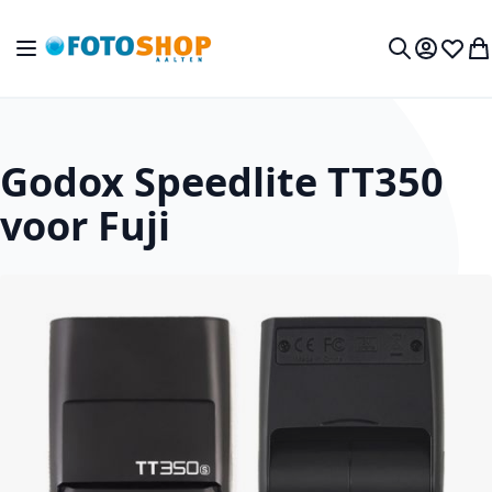
Ga naar de inhoud
Toggle Nav
Mijn acc
Verlan
Wi
Zoek
Godox Speedlite TT350
voor Fuji