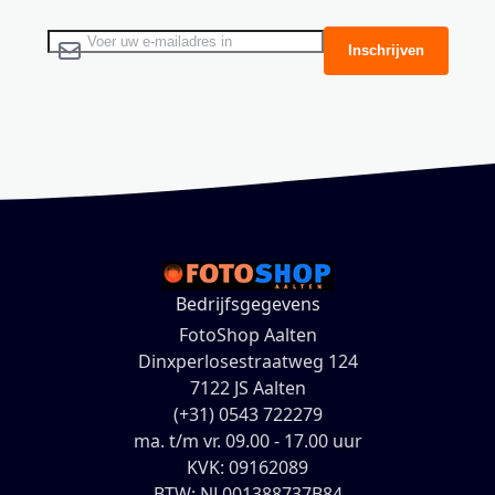
Abonneer u op onze nieuwsbrief
Inschrijven
Bedrijfsgegevens
FotoShop Aalten
Dinxperlosestraatweg 124
7122 JS Aalten
(+31) 0543 722279
ma. t/m vr. 09.00 - 17.00 uur
KVK: 09162089
BTW: NL001388737B84