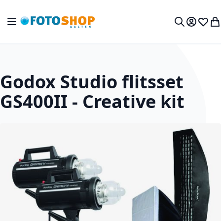
Ga naar de inhoud
Toggle Nav
Mijn acc
Verlan
Wi
Zoek
Godox Studio flitsset
GS400II - Creative kit