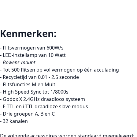
Kenmerken:
- Flitsvermogen van 600W/s
- LED-instellamp van 10 Watt
-
Bowens-mount
- Tot 500 flitsen op vol vermogen op één acculading
- Recycletijd van 0.01 - 2.5 seconde
- Flitsfuncties M en Multi
- High Speed Sync tot 1/8000s
- Godox X 2.4GHz draadloos systeem
- E-TTL en i-TTL draadloze slave modus
- Drie groepen A, B en C
- 32 kanalen
De volgende accessoires worden standaard meegeleverd: