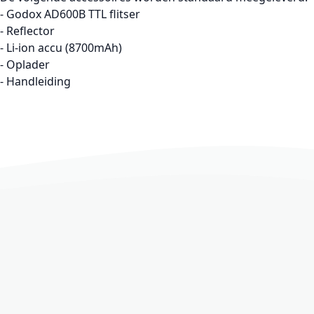
- Godox AD600B TTL flitser
- Reflector
- Li-ion accu (8700mAh)
- Oplader
- Handleiding