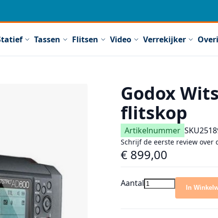
Statief
Tassen
Flitsen
Video
Verrekijker
Over
Godox Wits
flitskop
Artikelnummer
SKU
2518
Schrijf de eerste review over 
€ 899,00
Aantal
In Winkel