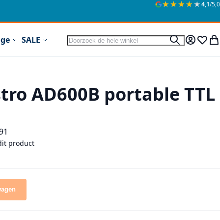
★★★★★
★★★★★
4,1
/5,0
Zoek
ige
SALE
Zoek
Mijn acc
Verlan
Wi
tro AD600B portable TTL
91
dit product
wagen