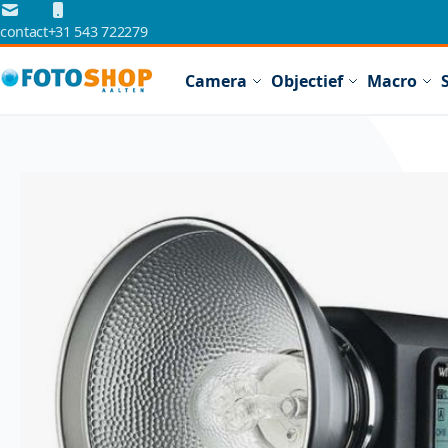
Ga naar de inhoud
contact
+31 543 722279
Camera
Objectief
Macro