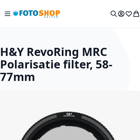
Ga naar de inhoud
Toggle Nav
Mijn acc
Verlan
Wi
Zoek
H&Y RevoRing MRC
Polarisatie filter, 58-
77mm