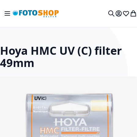
Ga naar de inhoud
Toggle Nav
Mijn acc
Verlan
Wi
Zoek
Hoya HMC UV (C) filter
49mm