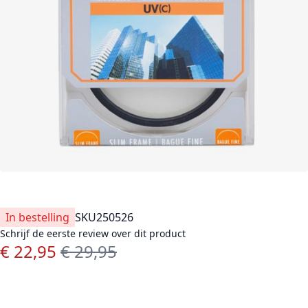
In bestelling
SKU
250526
Schrijf de eerste review over dit product
€ 22,95
€ 29,95
Speciale prijs
Normale prijs