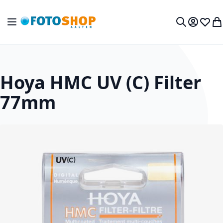
Ga naar de inhoud
Toggle Nav
Mijn acc
Verlan
Wi
Zoek
Hoya HMC UV (C) Filter
77mm