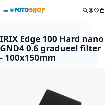
Ga naar de inhoud
Toggle Nav
Mijn acc
Verlan
Wi
Zoek
IRIX Edge 100 Hard nano
GND4 0.6 gradueel filter
- 100x150mm