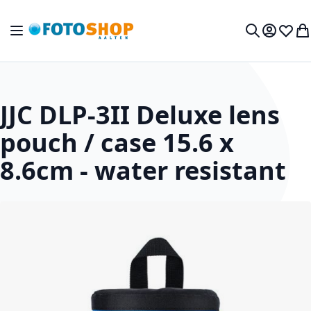
Ga naar de inhoud
Toggle Nav
Mijn acc
Verlan
Wi
Zoek
JJC DLP-3II Deluxe lens
pouch / case 15.6 x
8.6cm - water resistant