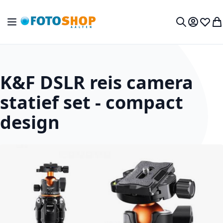
Ga naar de inhoud
Toggle Nav
Mijn acc
Verlan
Wi
Zoek
K&F DSLR reis camera
statief set - compact
design