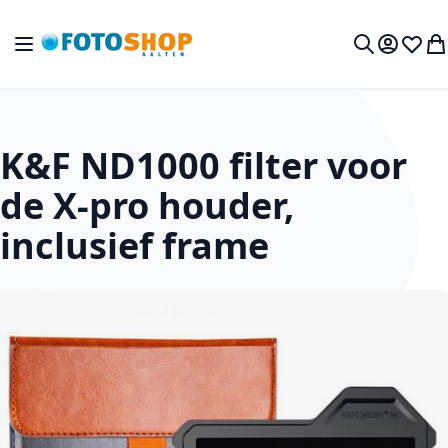
Ga naar de inhoud
Toggle Nav
Mijn acc
Verlan
Wi
Zoek
K&F ND1000 filter voor
de X-pro houder,
inclusief frame