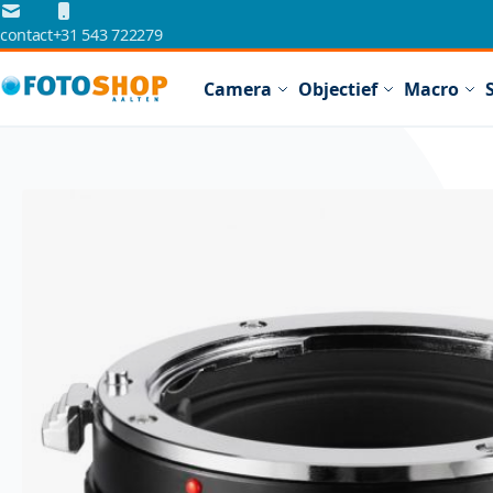
Ga naar de inhoud
contact
+31 543 722279
Camera
Objectief
Macro