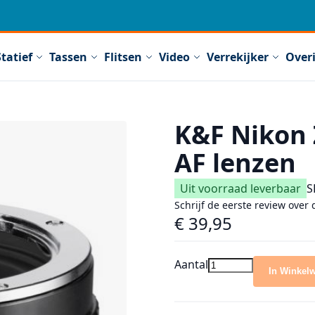
Statief
Tassen
Flitsen
Video
Verrekijker
Over
K&F Nikon 
AF lenzen
Uit voorraad leverbaar
S
Schrijf de eerste review over 
€ 39,95
Aantal
In Winkel