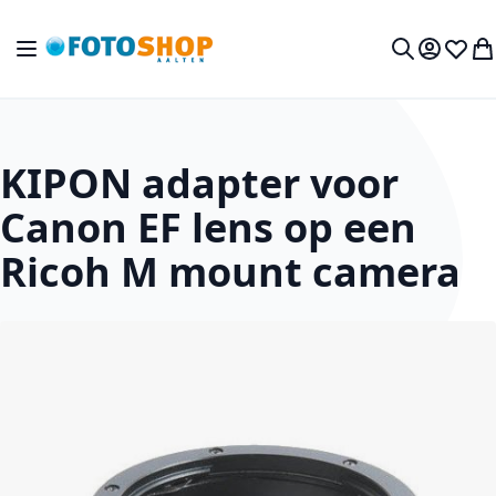
Ga naar de inhoud
Toggle Nav
Mijn acc
Verlan
Wi
Zoek
KIPON adapter voor
Canon EF lens op een
Ricoh M mount camera