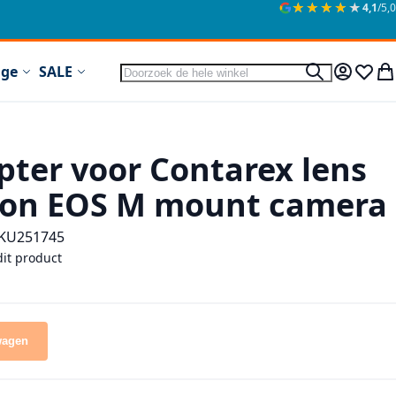
★★★★★
★★★★★
4,1
/5,0
Zoek
ige
SALE
Zoek
Mijn acc
Verlan
Wi
ter voor Contarex lens
non EOS M mount camera
KU
251745
dit product
wagen