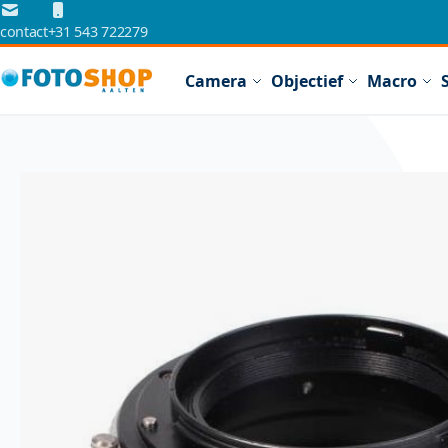
Ga naar de inhoud
contact
+31 543 722279
Camera
Objectief
Macro