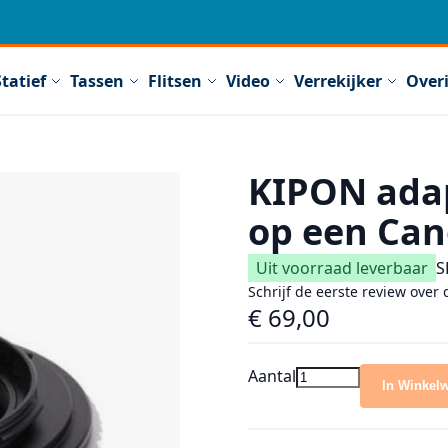
Statief
Tassen
Flitsen
Video
Verrekijker
Over
KIPON adap
op een Ca
Uit voorraad leverbaar
S
Schrijf de eerste review over 
€ 69,00
Aantal
In Winkel