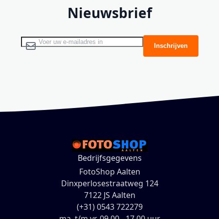
Nieuwsbrief
Abonneer u op onze nieuwsbrief
Inschrijven
Bedrijfsgegevens
FotoShop Aalten
Dinxperlosestraatweg 124
7122 JS Aalten
(+31) 0543 722279
ma. t/m vr. 09.00 - 17.00 uur