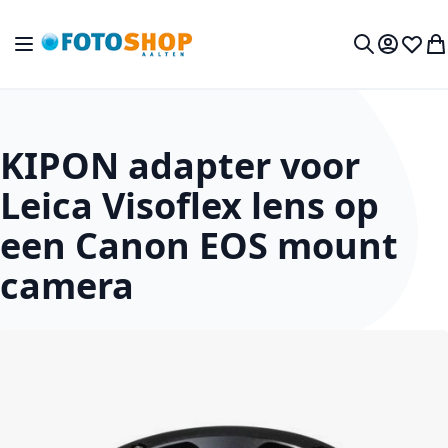
Ga naar de inhoud
Toggle Nav
Mijn acc
Verlan
Wi
Zoek
KIPON adapter voor
Leica Visoflex lens op
een Canon EOS mount
camera