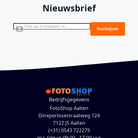
Nieuwsbrief
Abonneer u op onze nieuwsbrief
Inschrijven
Bedrijfsgegevens
FotoShop Aalten
Dinxperlosestraatweg 124
7122 JS Aalten
(+31) 0543 722279
ma. t/m vr. 09.00 - 17.00 uur