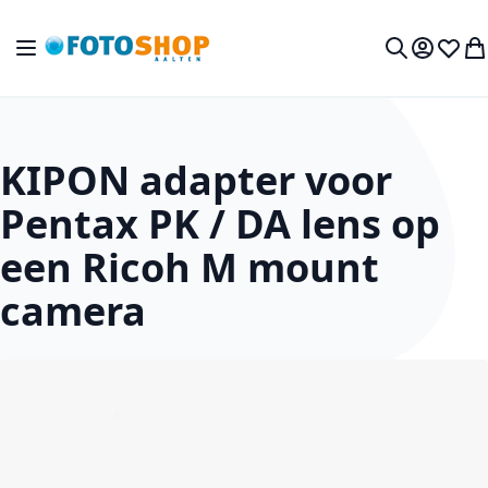
Ga naar de inhoud
Toggle Nav
Mijn acc
Verlan
Wi
Zoek
KIPON adapter voor
Pentax PK / DA lens op
een Ricoh M mount
camera