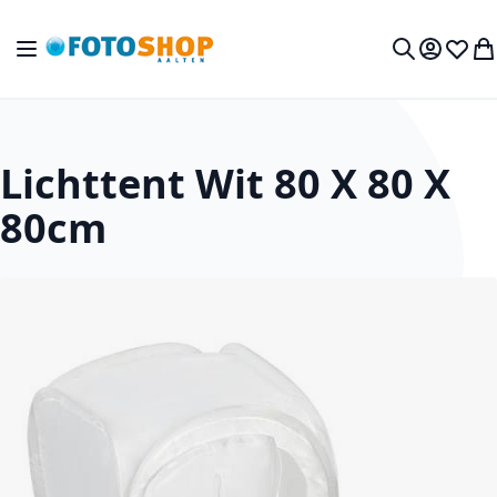
Ga naar de inhoud
Toggle Nav
Mijn acc
Verlan
Wi
Zoek
Lichttent Wit 80 X 80 X
80cm