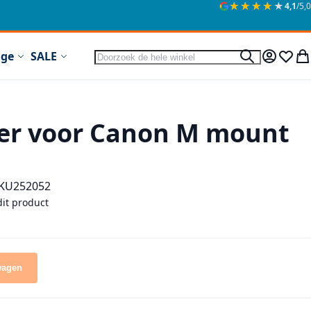
★★★★★
★★★★★
4,1
/5,0
Zoek
ige
SALE
Zoek
Mijn acc
Verlan
Wi
er voor Canon M mount
KU
252052
dit product
wagen