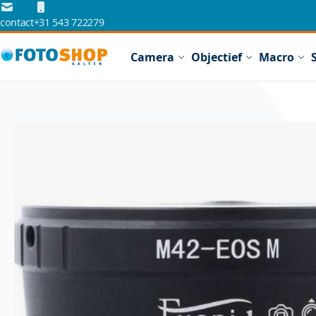
Ga naar de inhoud
contact
+31 543 722279
Camera
Objectief
Macro