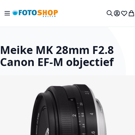
Ga naar de inhoud
Toggle Nav
Mijn acc
Verlan
Wi
Zoek
Meike MK 28mm F2.8
Canon EF-M objectief