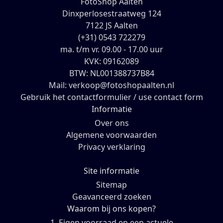
FotoShop Aalten
Dinxperlosestraatweg 124
7122 JS Aalten
(+31) 0543 722279
ma. t/m vr. 09.00 - 17.00 uur
KVK: 09162089
BTW: NL001388737B84
Mail: verkoop@fotoshopaalten.nl
Gebruik het contactformulier / use contact form
Informatie
Over ons
Algemene voorwaarden
Privacy verklaring
Site informatie
Sitemap
Geavanceerd zoeken
Waarom bij ons kopen?
1. Eigen voorraad en een actuele