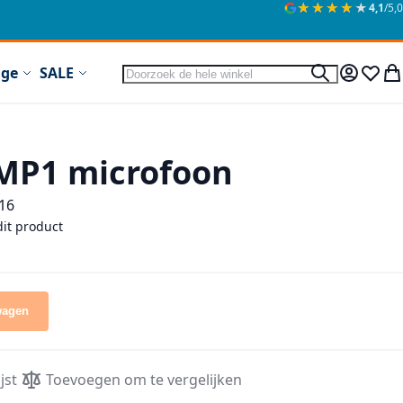
★★★★★
★★★★★
4,1
/5,0
Zoek
ige
SALE
Zoek
Mijn acc
Verlan
Wi
MP1 microfoon
16
dit product
wagen
jst
Toevoegen om te vergelijken