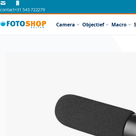
Ga naar de inhoud
contact
+31 543 722279
Camera
Objectief
Macro