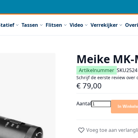
Statief
Tassen
Flitsen
Video
Verrekijker
Over
Meike MK-
Artikelnummer
SKU
2524
Schrijf de eerste review over 
€ 79,00
Aantal
In Winkel
Voeg toe aan verlangli