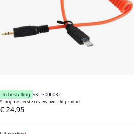
In bestelling
SKU
3000082
Schrijf de eerste review over dit product
€ 24,95
Vanaf