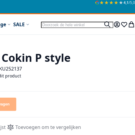
★★★★★
★★★★★
4,1
/5,0
Zoek
ige
SALE
Zoek
Mijn acc
Verlan
Wi
 Cokin P style
KU
252137
dit product
wagen
jst
Toevoegen om te vergelijken