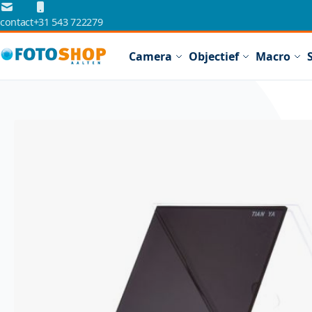
Ga naar de inhoud
contact
+31 543 722279
Camera
Objectief
Macro