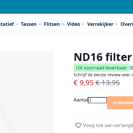
Statief
Tassen
Flitsen
Video
Verrekijker
Over
ND16 filter
Uit voorraad leverbaar
S
Schrijf de eerste review over 
€ 9,95
€ 13,95
Speciale prijs
Normale prijs
Aantal
In Winkel
Voeg toe aan verlangli