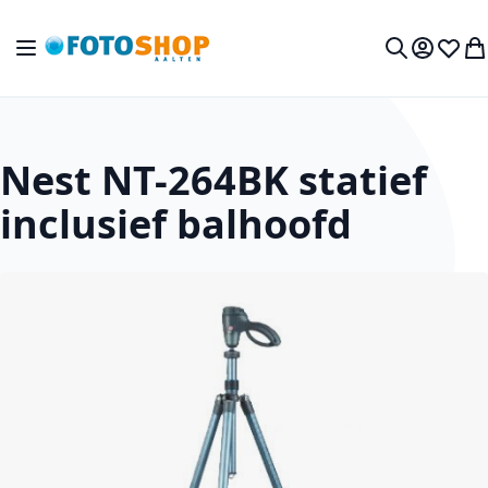
Ga naar de inhoud
Toggle Nav
Mijn acc
Verlan
Wi
Zoek
Nest NT-264BK statief
inclusief balhoofd