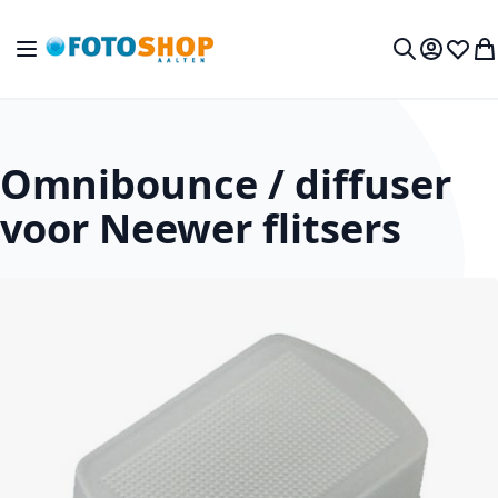
Ga naar de inhoud
Toggle Nav
Mijn acc
Verlan
Wi
Zoek
Omnibounce / diffuser
voor Neewer flitsers