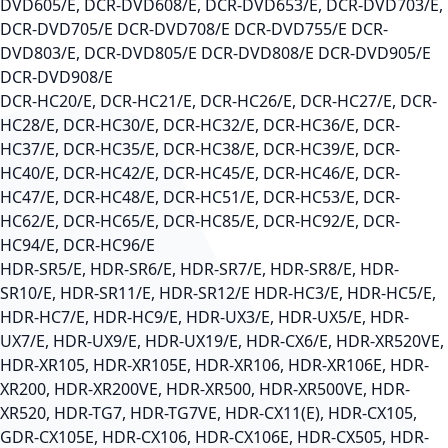
DVD605/E, DCR-DVD608/E, DCR-DVD653/E, DCR-DVD703/E,
DCR-DVD705/E DCR-DVD708/E DCR-DVD755/E DCR-
DVD803/E, DCR-DVD805/E DCR-DVD808/E DCR-DVD905/E
DCR-DVD908/E
DCR-HC20/E, DCR-HC21/E, DCR-HC26/E, DCR-HC27/E, DCR-
HC28/E, DCR-HC30/E, DCR-HC32/E, DCR-HC36/E, DCR-
HC37/E, DCR-HC35/E, DCR-HC38/E, DCR-HC39/E, DCR-
HC40/E, DCR-HC42/E, DCR-HC45/E, DCR-HC46/E, DCR-
HC47/E, DCR-HC48/E, DCR-HC51/E, DCR-HC53/E, DCR-
HC62/E, DCR-HC65/E, DCR-HC85/E, DCR-HC92/E, DCR-
HC94/E, DCR-HC96/E
HDR-SR5/E, HDR-SR6/E, HDR-SR7/E, HDR-SR8/E, HDR-
SR10/E, HDR-SR11/E, HDR-SR12/E HDR-HC3/E, HDR-HC5/E,
HDR-HC7/E, HDR-HC9/E, HDR-UX3/E, HDR-UX5/E, HDR-
UX7/E, HDR-UX9/E, HDR-UX19/E, HDR-CX6/E, HDR-XR520VE,
HDR-XR105, HDR-XR105E, HDR-XR106, HDR-XR106E, HDR-
XR200, HDR-XR200VE, HDR-XR500, HDR-XR500VE, HDR-
XR520, HDR-TG7, HDR-TG7VE, HDR-CX11(E), HDR-CX105,
GDR-CX105E, HDR-CX106, HDR-CX106E, HDR-CX505, HDR-