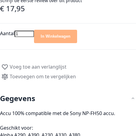
Schrijf de eerste review over dit product
€ 17,95
Aantal
In Winkelwagen
Voeg toe aan verlanglijst
Toevoegen om te vergelijken
Gegevens
Accu 100% compatible met de Sony NP-FH50 accu.
Geschikt voor:
Alpha A290, A390, A230, A330, A380