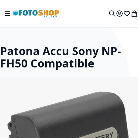
Ga naar de inhoud
Toggle Nav
Mijn acc
Verlan
Wi
Zoek
Patona Accu Sony NP-
FH50 Compatible