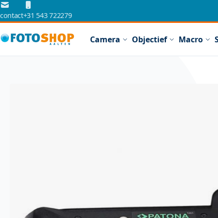
Ga naar de inhoud
contact
+31 543 722279
Camera
Objectief
Macro