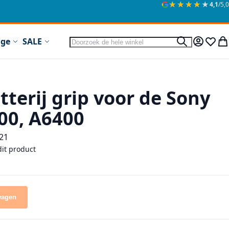
★★★★★
★★★★★
4,1
/5,0
Zoek
ige
SALE
Zoek
Mijn acc
Verlan
Wi
terij grip voor de Sony
00, A6400
21
dit product
wagen