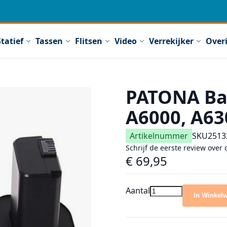
Statief
Tassen
Flitsen
Video
Verrekijker
Over
PATONA Bat
A6000, A63
Artikelnummer
SKU
2513
Schrijf de eerste review over 
€ 69,95
Aantal
In Winkel