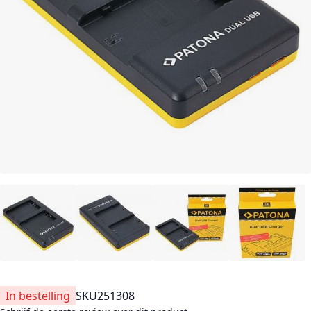
In bestelling
SKU
251308