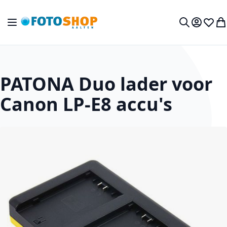
Ga naar de inhoud
Toggle Nav
Mijn acc
Verlan
Wi
Zoek
PATONA Duo lader voor
Canon LP-E8 accu's