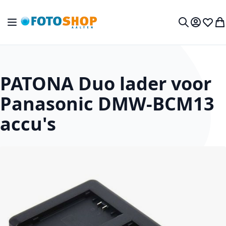
Ga naar de inhoud
Toggle Nav
Mijn acc
Verlan
Wi
Zoek
PATONA Duo lader voor
Panasonic DMW-BCM13
accu's