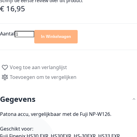
Schrijf de eerste review over dit product
€ 16,95
Aantal
In Winkelwagen
Voeg toe aan verlanglijst
Toevoegen om te vergelijken
Gegevens
Patona accu, vergelijkbaar met de Fuji NP-W126.
Geschikt voor:
Fuji Finepix HS30 EXR, HS30EXR, HS-30EXR, HS33 EXR,