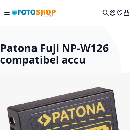
Ga naar de inhoud
Toggle Nav
Mijn acc
Verlan
Wi
Zoek
Patona Fuji NP-W126
compatibel accu