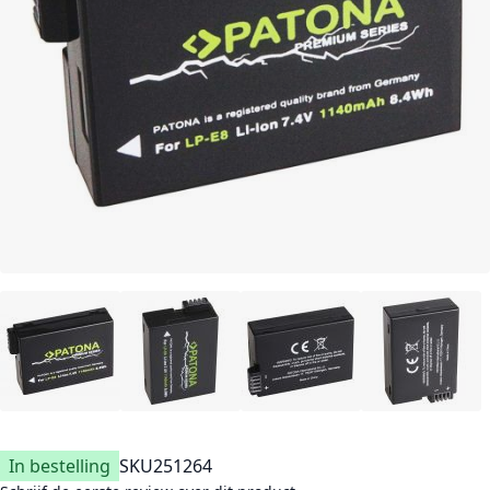
In bestelling
SKU
251264