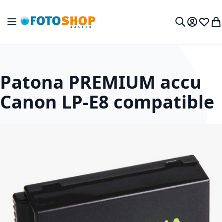
Ga naar de inhoud
Toggle Nav
Mijn acc
Verlan
Wi
Zoek
Patona PREMIUM accu
Canon LP-E8 compatible